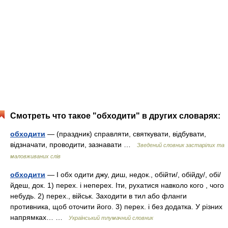
Смотреть что такое "обходити" в других словарях:
обходити
— (праздник) справляти, святкувати, відбувати,
відзначати, проводити, зазнавати …
Зведений словник застарілих та
маловживаних слів
обходити
— I обх одити джу, диш, недок., обійти/, обійду/, обі/
йдеш, док. 1) перех. і неперех. Іти, рухатися навколо кого , чого
небудь. 2) перех., військ. Заходити в тил або фланги
противника, щоб оточити його. 3) перех. і без додатка. У різних
напрямках… …
Український тлумачний словник