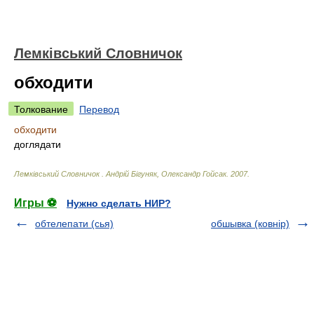
Лемківський Словничок
обходити
Толкование
Перевод
обходити
доглядати
Лемківський Словничок
.
Андрій Бігуняк, Олександр Гойсак
.
2007
.
Игры ⚽
Нужно сделать НИР?
обтелепати (сья)
обшывка (ковнір)