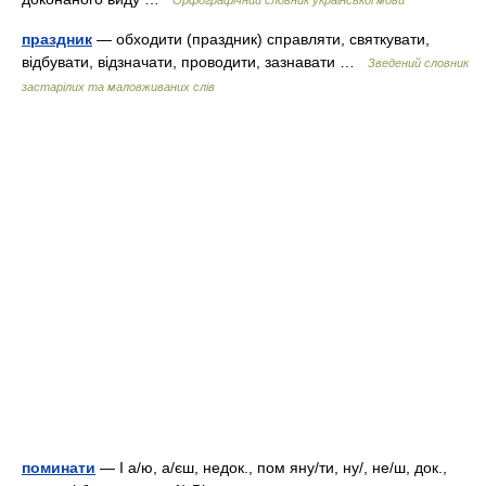
Орфографічний словник української мови
праздник
— обходити (праздник) справляти, святкувати,
відбувати, відзначати, проводити, зазнавати …
Зведений словник
застарілих та маловживаних слів
поминати
— I а/ю, а/єш, недок., пом яну/ти, ну/, не/ш, док.,