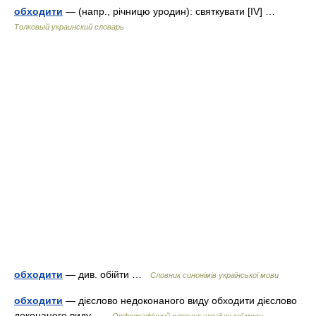
обходити
— (напр., річницю уродин): святкувати [IV] …
Толковый украинский словарь
обходити
— див. обійти …
Словник синонімів української мови
обходити
— дієслово недоконаного виду обходити дієслово
доконаного виду …