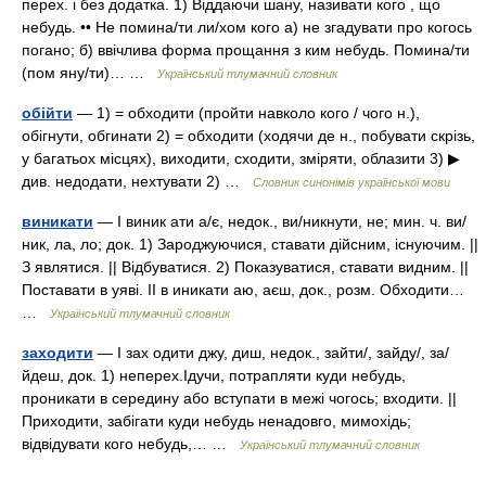
перех. і без додатка. 1) Віддаючи шану, називати кого , що
небудь. •• Не помина/ти ли/хом кого а) не згадувати про когось
погано; б) ввічлива форма прощання з ким небудь. Помина/ти
(пом яну/ти)… …
Український тлумачний словник
обійти
— 1) = обходити (пройти навколо кого / чого н.),
обігнути, обгинати 2) = обходити (ходячи де н., побувати скрізь,
у багатьох місцях), виходити, сходити, зміряти, облазити 3) ▶
див. недодати, нехтувати 2) …
Словник синонімів української мови
виникати
— I виник ати а/є, недок., ви/никнути, не; мин. ч. ви/
ник, ла, ло; док. 1) Зароджуючися, ставати дійсним, існуючим. ||
З являтися. || Відбуватися. 2) Показуватися, ставати видним. ||
Поставати в уяві. II в иникати аю, аєш, док., розм. Обходити…
…
Український тлумачний словник
заходити
— I зах одити джу, диш, недок., зайти/, зайду/, за/
йдеш, док. 1) неперех.Ідучи, потрапляти куди небудь,
проникати в середину або вступати в межі чогось; входити. ||
Приходити, забігати куди небудь ненадовго, мимохідь;
відвідувати кого небудь,… …
Український тлумачний словник