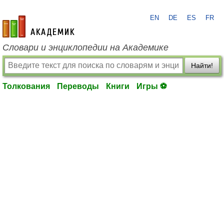
EN
DE
ES
FR
academic.ru
Словари и энциклопедии на Академике
Найти!
Толкования
Переводы
Книги
Игры ⚽